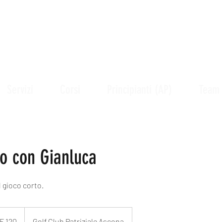
F ACADEMY AS
Servizi
Corsi
Principianti (AP)
Team
to con Gianluca
l gioco corto.
F 120
Golf Club Patriziale Ascona