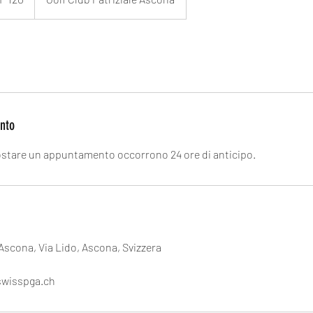
nto
ostare un appuntamento occorrono 24 ore di anticipo.
 Ascona, Via Lido, Ascona, Svizzera
swisspga.ch