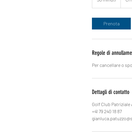
0
m
i
Prenota
n
u
t
i
Regole di annullame
Per cancellare o sp
Dettagli di contatto
Golf Club Patriziale
+41 79 240 18 87
gianluca.patuzzo@