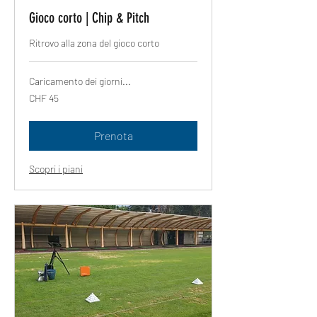
Gioco corto | Chip & Pitch
Ritrovo alla zona del gioco corto
Caricamento dei giorni...
45
CHF 45
franchi
svizzeri
Prenota
Scopri i piani