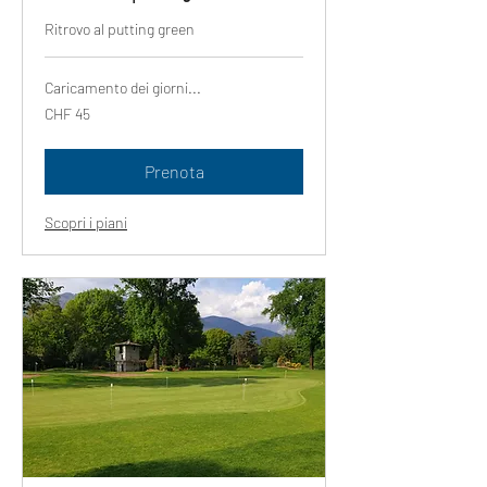
Ritrovo al putting green
Caricamento dei giorni...
45
CHF 45
franchi
svizzeri
Prenota
Scopri i piani