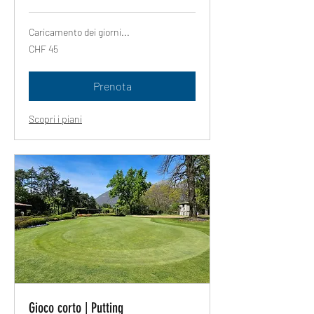
Caricamento dei giorni...
45
CHF 45
franchi
svizzeri
Prenota
Scopri i piani
Gioco corto | Putting