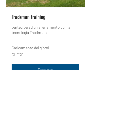
Trackman training
partecipa ad un allenamento con la
tecnologia Trackman
Caricamento dei giorni...
70
CHF 70
franchi
svizzeri
Prenota